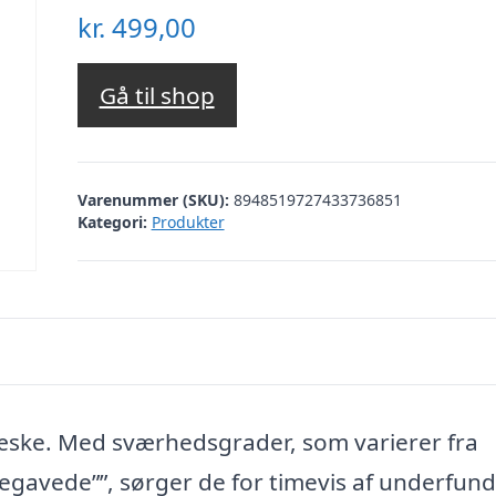
kr.
499,00
Gå til shop
Varenummer (SKU):
8948519727433736851
Kategori:
Produkter
v æske. Med sværhedsgrader, som varierer fra
 begavede””, sørger de for timevis af underfund